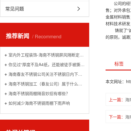
公司的经营范
常见问题
售；对外承包
金属材料销售
材料技术研发
铸就了“诚实
推荐新闻
Recommend
的原则，诚邀
室内外工程装饰-海南不锈钢屏风隔断定制加工厂家
标签
你见过“厚度不及A4纸，还能被徒手被撕碎”的不锈钢吗
海南春友不锈钢公司关注不锈钢日内下跌0.17% 机构称不锈钢上下驱动有限，关注低多机会
本文网址：http:/
海南不锈钢加工（春友公司）属于什么行业
海南不锈钢雨棚隔音妙招有哪些？
上一篇：
海
如何减少海南不锈钢雨棚下雨声响
下一篇：
海